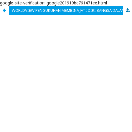
google-site-verification: google201919bc761471ee.html
WORLDVIEW PENGUKUHAN MEMBINA JATI DIRI BANGSA DALAM NOVEL DI PENGHUJUNG RINDU