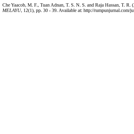
Che Yaacob, M. F., Tuan Adnan, T. S. N. S. and Raja Hassan, T. R
MELAYU
, 12(1), pp. 30 - 39. Available at: http://rumpunjurnal.com