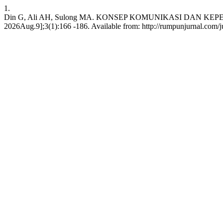
1.
Din G, Ali AH, Sulong MA. KONSEP KOMUNIKASI DAN KE
2026Aug.9];3(1):166 -186. Available from: http://rumpunjurnal.com/j