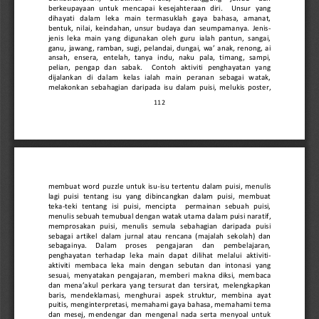
berkeupayaan  untu
k  mencapai  kesejahteraan  diri.    Unsur  yang 
dihayati   dalam   leka   main   termasuklah   gaya   bahasa,   amanat, 
bentuk,  nilai,  keindahan,  unsur  budaya  dan  seumpamanya.  Jenis
-
jenis  leka  main  yang  digunakan  oleh  guru  ialah  pantun,  sangai, 
ganu,  jawang, ramban,  sugi,  pe
landai, dungai, wa’ anak, renong, ai 
ansah,   ensera,   entelah,   tanya   indu,   naku   pala,   timang,   sampi, 
pelian,   pengap   dan   sabak.      Contoh   aktiviti   penghayatan   yang 
dijalankan   di   dalam   kelas   ialah   main   peranan   sebagai   watak,  
melakonkan  sebahagian  daripada  isu  d
alam  puisi,  melukis  poster, 
112
membuat  word  puzzle  untuk  isu
-
isu  tertentu  dalam  puisi,  menulis 
lagi  puisi  tentang  isu  yang  dibincangkan  dalam  puisi,  membuat 
teka
-
teki   tentang   isi  puisi,   mencipta     permainan   sebuah  puisi, 
menulis sebuah temubual dengan watak ut
ama dalam puisi naratif, 
memprosakan   puisi,   menulis   semula   sebahagian   daripada   puisi 
sebagai  artikel  dalam  jurnal  atau  rencana  (majalah  sekolah)  dan 
sebagainya.     Dalam     proses     pengajaran     dan     pembelajaran, 
penghayatan   terhadap  leka   main  dapat  dilihat   melalui 
aktiviti
-
aktiviti  membaca  leka  main  dengan  sebutan  dan  intonasi  yang 
sesuai,  menyatakan  pengajaran,  memberi  makna  diksi,  membaca 
dan mena’akul perkara yang tersurat dan tersirat, melengkapkan 
baris,  mendeklamasi,  menghurai  aspek  struktur,  membina  ayat 
puit
is, menginterpretasi, memahami gaya bahasa, memahami tema 
dan  mesej,  mendengar  dan  mengenal  nada  serta  menyoal  untuk 