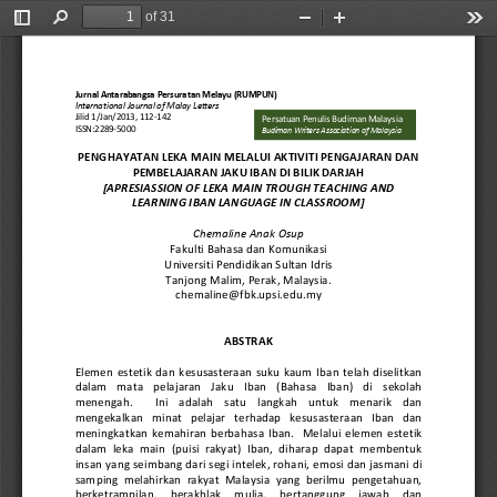
of 31
Toggle
Find
Zoom
Zoom
Too
Sidebar
Out
In
Jurnal Antarabangsa Persuratan Melayu (RUMPUN)
International Journal of Malay Letters
Jilid 1/Jan/2013
, 
112
-
142
Persatuan Penulis Budiman Malaysia
ISSN:2289
-
5000
Budiman Writers Association of Malaysia
PENGHAYATA
N LEKA MAIN 
MELALUI AKTIVITI PENGAJARAN DAN 
PEMBELAJARAN
JAKU IBAN DI BILIK DARJAH
[
APRESIASSION OF 
LEKA MAIN TROUGH TEA
CHING AND 
LEARNING IBAN LANGUAGE IN CLASSROOM]
Chemaline Anak Osup
Fakulti Bahasa dan Komunikasi 
Universiti Pendidikan Sultan Idris 
Tanjong Malim, Perak, Malaysia. 
chemaline
@fbk.upsi.edu.my 
ABSTRAK
Elemen  estetik  dan  kesusasteraan  suku  kaum  Ib
an  telah  diselitkan 
dalam    mata    pelajaran    Jaku    Iban    (Bahasa    Iban)    di    sekolah 
menengah.        Ini    adalah    satu    langkah    untuk    menarik    dan 
mengekalkan   minat   pelajar   terhadap   kesusasteraan   Iban   dan 
meningkatkan  kemahiran  berbahasa  Iban.    Melalui  elemen  estetik 
dalam 
leka  main  (puisi  rakyat)  Iban,  diharap  dapat  membentuk 
insan yang seimbang dari segi intelek, rohani, emosi dan jasmani di 
samping  melahirkan  rakyat  Malaysia  yang  berilmu  pengetahuan, 
berketrampilan,     berakhlak     mulia,     bertanggung     jawab     dan 