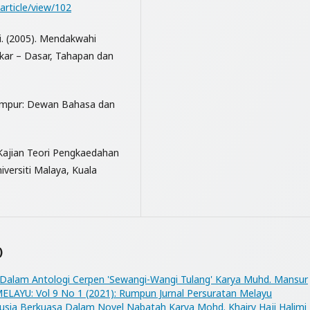
article/view/102
hi. (2005). Mendakwahi
ar – Dasar, Tahapan dan
Lumpur: Dewan Bahasa dan
 Kajian Teori Pengkaedahan
iversiti Malaya, Kuala
)
me Dalam Antologi Cerpen 'Sewangi-Wangi Tulang' Karya Muhd. Mansur
YU: Vol 9 No 1 (2021): Rumpun Jurnal Persuratan Melayu
ia Berkuasa Dalam Novel Nabatah Karya Mohd. Khairy Haji Halimi