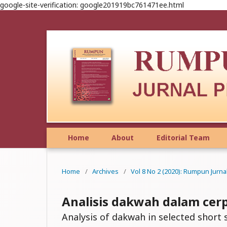
google-site-verification: google201919bc761471ee.html
Home
About
Editorial Team
Home
/
Archives
/
Vol 8 No 2 (2020): Rumpun Jurn
Analisis dakwah dalam cerpe
Analysis of dakwah in selected short s