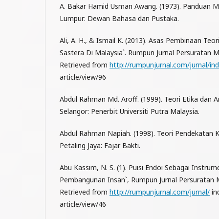
A. Bakar Hamid Usman Awang. (1973). Panduan Me
Lumpur: Dewan Bahasa dan Pustaka.
Ali, A. H., & Ismail K. (2013). Asas Pembinaan Teor
Sastera Di Malaysia`. Rumpun Jurnal Persuratan Mel
Retrieved from
http://rumpunjurnal.com/jurnal/in
article/view/96
Abdul Rahman Md. Aroff. (1999). Teori Etika dan 
Selangor: Penerbit Universiti Putra Malaysia.
Abdul Rahman Napiah. (1998). Teori Pendekatan K
Petaling Jaya: Fajar Bakti.
Abu Kassim, N. S. (1). Puisi Endoi Sebagai Instr
Pembangunan Insan`, Rumpun Jurnal Persuratan Me
Retrieved from
http://rumpunjurnal.com/jurnal/
in
article/view/46