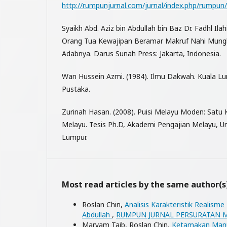
http://rumpunjurnal.com/jurnal/index.php/rumpun/
Syaikh Abd. Aziz bin Abdullah bin Baz Dr. Fadhl Ila
Orang Tua Kewajipan Beramar Makruf Nahi Mungk
Adabnya. Darus Sunah Press: Jakarta, Indonesia.
Wan Hussein Azmi. (1984). Ilmu Dakwah. Kuala 
Pustaka.
Zurinah Hasan. (2008). Puisi Melayu Moden: Satu
Melayu. Tesis Ph.D, Akademi Pengajian Melayu, Un
Lumpur.
Most read articles by the same author(s
Roslan Chin,
Analisis Karakteristik Realis
Abdullah
,
RUMPUN JURNAL PERSURATAN MELA
Maryam Taib, Roslan Chin,
Ketamakan Manus