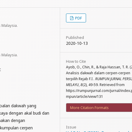
PDF
s Malaysia.
Published
2020-10-13
s Malaysia.
How to Cite
Ayob, O., Chin, R., & Raja Hassan, T. R. (
t
Analisis dakwah dalam cerpen-cerpen
terpilih Rejab F.I .
RUMPUN JURNAL PERS
MELAYU
,
8
(2), 49-59. Retrieved from
https://rumpunjurnal.com/jurnal/index.
mpun/article/view/131
soalan dakwah yang
More Citation Formats
kaya dengan akal budi dan
unakan dengan
Issue
kumpulan cerpen