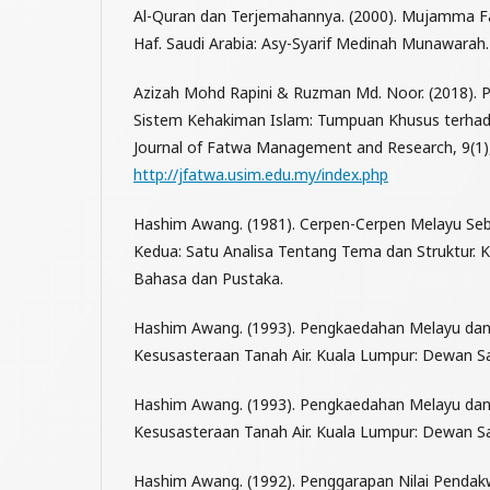
Al-Quran dan Terjemahannya. (2000). Mujamma Fa
Haf. Saudi Arabia: Asy-Syarif Medinah Munawarah.
Azizah Mohd Rapini & Ruzman Md. Noor. (2018). P
Sistem Kehakiman Islam: Tumpuan Khusus terha
Journal of Fatwa Management and Research, 9(1),
http://jfatwa.usim.edu.my/index.php
Hashim Awang. (1981). Cerpen-Cerpen Melayu Se
Kedua: Satu Analisa Tentang Tema dan Struktur.
Bahasa dan Pustaka.
Hashim Awang. (1993). Pengkaedahan Melayu dan 
Kesusasteraan Tanah Air. Kuala Lumpur: Dewan Sas
Hashim Awang. (1993). Pengkaedahan Melayu dan 
Kesusasteraan Tanah Air. Kuala Lumpur: Dewan Sa
Hashim Awang. (1992). Penggarapan Nilai Pendak