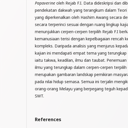
Papaverine
oleh Rejab F.I. Data dideskripsi dan d
pendekatan dakwah yang terangkum dalam Teori
yang diperkenalkan oleh Hashim Awang secara deskr
secara terperinci sesuai dengan ruang lingkup kajian
menunjukkan cerpen-cerpen terpilih Rejab F.I ber
kemanusiaan terisi dengan kepelbagaian rencah 
kompleks. Daripada analisis yang menjurus kepa
kajian ini mendapati empat tema yang terungkap
iaitu takwa, keadilan, ilmu dan taubat. Penemuan
ilmu yang terungkap dalam cerpen-cerpen terpilih 
merupakan gambaran landskap pemikiran masyar
pada nilai hidup semasa. Semua ini terjalin mengik
orang-orang Melayu yang berpegang teguh kepada
SWT.
References