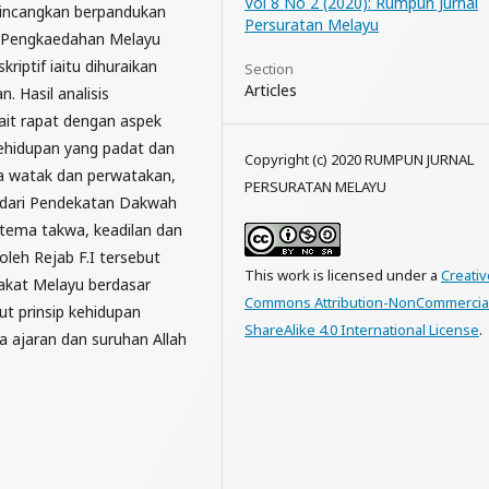
Vol 8 No 2 (2020): Rumpun Jurnal
ibincangkan berpandukan
Persuratan Melayu
 Pengkaedahan Melayu
iptif iaitu dihuraikan
Section
Articles
. Hasil analisis
kait rapat dengan aspek
kehidupan yang padat dan
Copyright (c) 2020 RUMPUN JURNAL
da watak dan perwatakan,
PERSURATAN MELAYU
 dari Pendekatan Dakwah
 tema takwa, keadilan dan
oleh Rejab F.I tersebut
This work is licensed under a
Creativ
akat Melayu berdasar
Commons Attribution-NonCommercia
ut prinsip kehidupan
ShareAlike 4.0 International License
.
 ajaran dan suruhan Allah