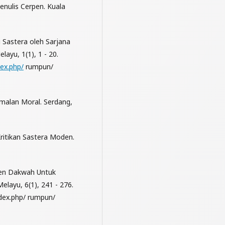
nulis Cerpen. Kuala
i Sastera oleh Sarjana
ayu, 1(1), 1 - 20.
dex.php/
rumpun/
Amalan Moral. Serdang,
ritikan Sastera Moden.
umen Dakwah Untuk
layu, 6(1), 241 - 276.
dex.php/ rumpun/