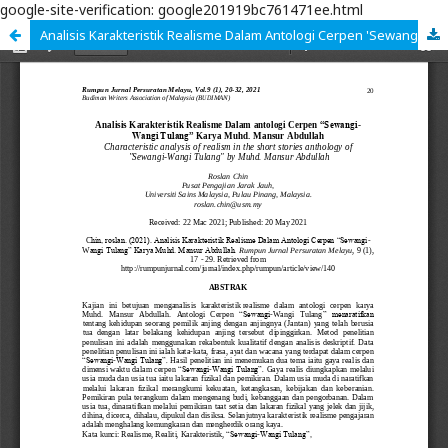
google-site-verification: google201919bc761471ee.html
Analisis Karakteristik Realisme Dalam Antologi Cerpen 'Sewangi-Wangi Tulang' Karya Muhd. Mansur Abdullah