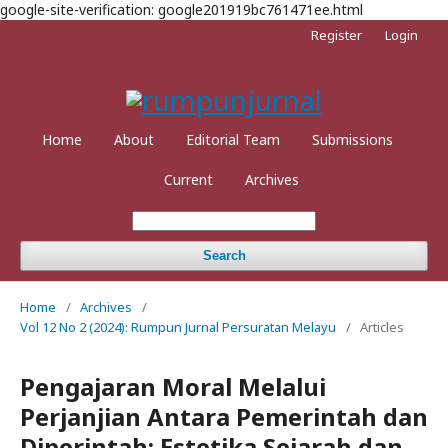
google-site-verification: google201919bc761471ee.html
Register
Login
Home
About
Editorial Team
Submissions
Current
Archives
Search
Home
/
Archives
/
Vol 12 No 2 (2024): Rumpun Jurnal Persuratan Melayu
/
Articles
Pengajaran Moral Melalui
Perjanjian Antara Pemerintah dan
Diperintah: Estetika Sejarah dan