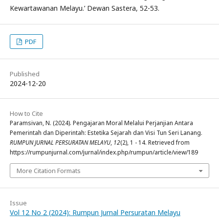
Kewartawanan Melayu.’ Dewan Sastera, 52-53.
PDF
Published
2024-12-20
How to Cite
Paramsivan, N. (2024). Pengajaran Moral Melalui Perjanjian Antara
Pemerintah dan Diperintah: Estetika Sejarah dan Visi Tun Seri Lanang.
RUMPUN JURNAL PERSURATAN MELAYU
,
12
(2), 1 - 14. Retrieved from
https://rumpunjurnal.com/jurnal/index.php/rumpun/article/view/189
More Citation Formats
Issue
Vol 12 No 2 (2024): Rumpun Jurnal Persuratan Melayu