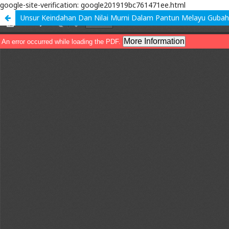
google-site-verification: google201919bc761471ee.html
Unsur Keindahan Dan Nilai Murni Dalam Pantun Melayu Gubah