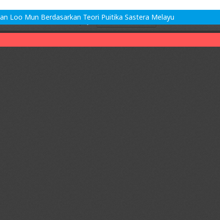
an Loo Mun Berdasarkan Teori Puitika Sastera Melayu