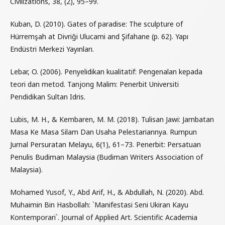
Civilizations, 38, (2), 95–99.
Kuban, D. (2010). Gates of paradise: The sculpture of
Hürremşah at Divriği Ulucami and Şifahane (p. 62). Yapı
Endüstri Merkezi Yayınları.
Lebar, O. (2006). Penyelidikan kualitatif: Pengenalan kepada
teori dan metod. Tanjong Malim: Penerbit Universiti
Pendidikan Sultan Idris.
Lubis, M. H., & Kembaren, M. M. (2018). Tulisan Jawi: Jambatan
Masa Ke Masa Silam Dan Usaha Pelestariannya. Rumpun
Jurnal Persuratan Melayu, 6(1), 61–73. Penerbit: Persatuan
Penulis Budiman Malaysia (Budiman Writers Association of
Malaysia).
Mohamed Yusof, Y., Abd Arif, H., & Abdullah, N. (2020). Abd.
Muhaimin Bin Hasbollah: `Manifestasi Seni Ukiran Kayu
Kontemporari`. Journal of Applied Art. Scientific Academia