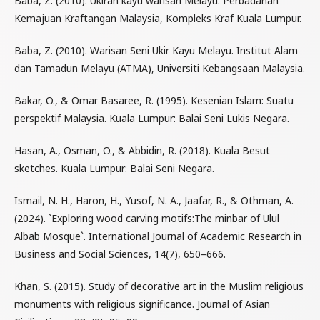
Baba, Z. (2010). Ukiran kayu warisan Melayu. Perbadanan
Kemajuan Kraftangan Malaysia, Kompleks Kraf Kuala Lumpur.
Baba, Z. (2010). Warisan Seni Ukir Kayu Melayu. Institut Alam
dan Tamadun Melayu (ATMA), Universiti Kebangsaan Malaysia.
Bakar, O., & Omar Basaree, R. (1995). Kesenian Islam: Suatu
perspektif Malaysia. Kuala Lumpur: Balai Seni Lukis Negara.
Hasan, A., Osman, O., & Abbidin, R. (2018). Kuala Besut
sketches. Kuala Lumpur: Balai Seni Negara.
Ismail, N. H., Haron, H., Yusof, N. A., Jaafar, R., & Othman, A.
(2024). `Exploring wood carving motifs:The minbar of Ulul
Albab Mosque`. International Journal of Academic Research in
Business and Social Sciences, 14(7), 650–666.
Khan, S. (2015). Study of decorative art in the Muslim religious
monuments with religious significance. Journal of Asian