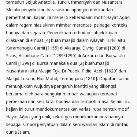
tamadun Seljuk Anatolia, Turki Uthmaniyah dan Nusantara.
Melalui penyelidikan berasaskan lapangan dan kaedah
pemerhatian, kajian ini meneliti keberadaan motif Hayat Ağacı
dalam ragam hias ukiran mimbar merentasi pelbagai konteks
budaya dan sejarah. Penerokaan terhadap subjek kajian
dilakukan di empat [4] buah masjid dalam wilayah Turki iaitu
Karamanoglu Camii [1155] di Aksaray, Divrigi Camii [1288] di
Sivas, Aslanhane Camii [1289/1290] di Ankara dan Bursa Ulu
Camii [1399] di Bursa manakala dua [2] buah,masjid
Nusantara iaitu Masjid Tgk. Di Pucok, Pidie, Aceh [1620] dan
Masjid Losong Haji Mohd, Terengganu [1810]. Dapatan kajian
menunjukkan wujudnya pengaruh identiti yang dikongsi
bersama oleh para pengukir mimbar, walaupun terdapat
perbezaan dari segi latar budaya dan tempoh masa. Selain itu,
kajian ini turut mendokumentasikan variasi rupa bentuk motif
Hayat Ağacı yang unik, sekali gus menekankan peranannya
sebagai simbol penyatuan dalam seni warisan Islam di rantau
dunia Islam.