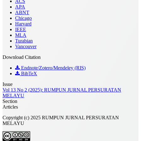
ACS
APA
ABNT
Chicago
Harvard
IEEE
MLA
Turabian
Vancouver
Download Citation
Endnote/Zotero/Mendeley (RIS)
BibTeX
Issue
Vol 13 No 2 (2025): RUMPUN JURNAL PERSURATAN
MELAYU
Section
Articles
Copyright (c) 2025 RUMPUN JURNAL PERSURATAN
MELAYU