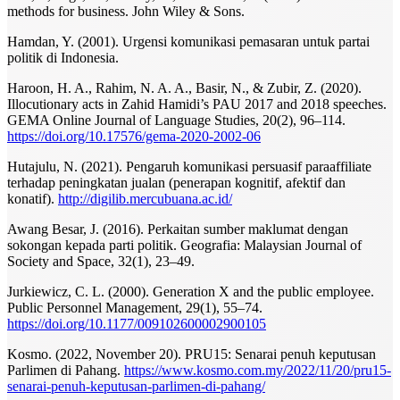
methods for business. John Wiley & Sons.
Hamdan, Y. (2001). Urgensi komunikasi pemasaran untuk partai
politik di Indonesia.
Haroon, H. A., Rahim, N. A. A., Basir, N., & Zubir, Z. (2020).
Illocutionary acts in Zahid Hamidi’s PAU 2017 and 2018 speeches.
GEMA Online Journal of Language Studies, 20(2), 96–114.
https://doi.org/10.17576/gema-2020-2002-06
Hutajulu, N. (2021). Pengaruh komunikasi persuasif paraaffiliate
terhadap peningkatan jualan (penerapan kognitif, afektif dan
konatif).
http://digilib.mercubuana.ac.id/
Awang Besar, J. (2016). Perkaitan sumber maklumat dengan
sokongan kepada parti politik. Geografia: Malaysian Journal of
Society and Space, 32(1), 23–49.
Jurkiewicz, C. L. (2000). Generation X and the public employee.
Public Personnel Management, 29(1), 55–74.
https://doi.org/10.1177/009102600002900105
Kosmo. (2022, November 20). PRU15: Senarai penuh keputusan
Parlimen di Pahang.
https://www.kosmo.com.my/2022/11/20/pru15-
senarai-penuh-keputusan-parlimen-di-pahang/