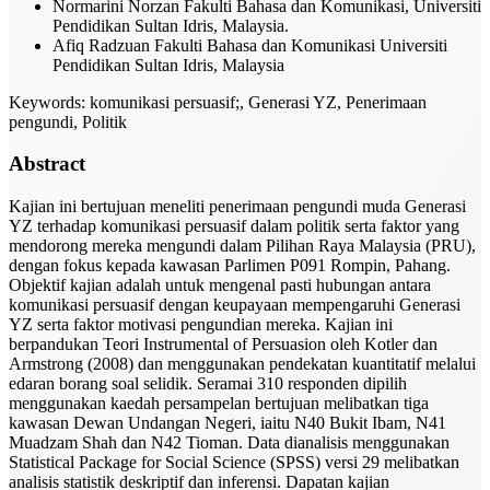
Normarini Norzan
Fakulti Bahasa dan Komunikasi, Universiti
Pendidikan Sultan Idris, Malaysia.
Afiq Radzuan
Fakulti Bahasa dan Komunikasi Universiti
Pendidikan Sultan Idris, Malaysia
Keywords:
komunikasi persuasif;, Generasi YZ, Penerimaan
pengundi, Politik
Abstract
Kajian ini bertujuan meneliti penerimaan pengundi muda Generasi
YZ terhadap komunikasi persuasif dalam politik serta faktor yang
mendorong mereka mengundi dalam Pilihan Raya Malaysia (PRU),
dengan fokus kepada kawasan Parlimen P091 Rompin, Pahang.
Objektif kajian adalah untuk mengenal pasti hubungan antara
komunikasi persuasif dengan keupayaan mempengaruhi Generasi
YZ serta faktor motivasi pengundian mereka. Kajian ini
berpandukan Teori Instrumental of Persuasion oleh Kotler dan
Armstrong (2008) dan menggunakan pendekatan kuantitatif melalui
edaran borang soal selidik. Seramai 310 responden dipilih
menggunakan kaedah persampelan bertujuan melibatkan tiga
kawasan Dewan Undangan Negeri, iaitu N40 Bukit Ibam, N41
Muadzam Shah dan N42 Tioman. Data dianalisis menggunakan
Statistical Package for Social Science (SPSS) versi 29 melibatkan
analisis statistik deskriptif dan inferensi. Dapatan kajian