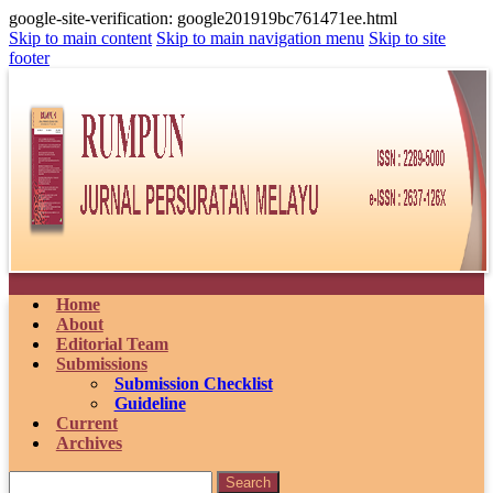
google-site-verification: google201919bc761471ee.html
Skip to main content
Skip to main navigation menu
Skip to site
footer
Home
About
Editorial Team
Submissions
Submission Checklist
Guideline
Current
Archives
Search