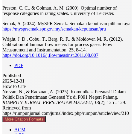
Preston, C. C., & Colman, A. M. (2000). Optimal number of
response categories in rating scales. University of Leicester.
Semak, S. (2024). MySPR Semak: Semakan keputusan pilihan raya.
https://mysprsemak.spr.gov.my/semakan/keputusan/pru
Wright, J. D., Cobu, T., Berg, R. F., & Moldover, M. R. (2012).
Calibration of laminar flow meters for process gases. Flow
Measurement and Instrumentation, 25, 8–14.
https://doi.org/10.1016/j.flowmeasinst.2011.08.007
PDF
Published
2025-12-31
How to Cite
Norzan, N., & Radzuan, A. (2025). Komunikasi Persuasif Dalam
Politik Dan Penerimaan Generasi Yz di P091 Negeri Pahang.
RUMPUN JURNAL PERSURATAN MELAYU
,
13
(2), 125 - 129.
Retrieved from
https://rumpunjurnal.com/jurnal/index.php/rumpun/article/view/210
More Citation Formats
ACM