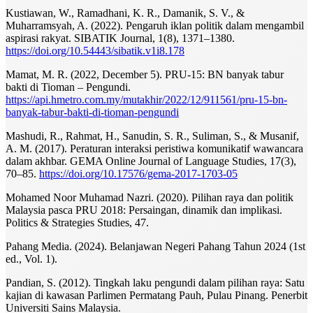
Kustiawan, W., Ramadhani, K. R., Damanik, S. V., &
Muharramsyah, A. (2022). Pengaruh iklan politik dalam mengambil
aspirasi rakyat. SIBATIK Journal, 1(8), 1371–1380.
https://doi.org/10.54443/sibatik.v1i8.178
Mamat, M. R. (2022, December 5). PRU-15: BN banyak tabur
bakti di Tioman – Pengundi.
https://api.hmetro.com.my/mutakhir/2022/12/911561/pru-15-bn-
banyak-tabur-bakti-di-tioman-pengundi
Mashudi, R., Rahmat, H., Sanudin, S. R., Suliman, S., & Musanif,
A. M. (2017). Peraturan interaksi peristiwa komunikatif wawancara
dalam akhbar. GEMA Online Journal of Language Studies, 17(3),
70–85.
https://doi.org/10.17576/gema-2017-1703-05
Mohamed Noor Muhamad Nazri. (2020). Pilihan raya dan politik
Malaysia pasca PRU 2018: Persaingan, dinamik dan implikasi.
Politics & Strategies Studies, 47.
Pahang Media. (2024). Belanjawan Negeri Pahang Tahun 2024 (1st
ed., Vol. 1).
Pandian, S. (2012). Tingkah laku pengundi dalam pilihan raya: Satu
kajian di kawasan Parlimen Permatang Pauh, Pulau Pinang. Penerbit
Universiti Sains Malaysia.