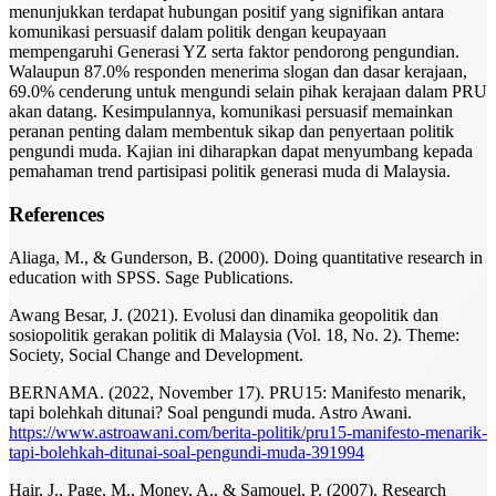
menunjukkan terdapat hubungan positif yang signifikan antara
komunikasi persuasif dalam politik dengan keupayaan
mempengaruhi Generasi YZ serta faktor pendorong pengundian.
Walaupun 87.0% responden menerima slogan dan dasar kerajaan,
69.0% cenderung untuk mengundi selain pihak kerajaan dalam PRU
akan datang. Kesimpulannya, komunikasi persuasif memainkan
peranan penting dalam membentuk sikap dan penyertaan politik
pengundi muda. Kajian ini diharapkan dapat menyumbang kepada
pemahaman trend partisipasi politik generasi muda di Malaysia.
References
Aliaga, M., & Gunderson, B. (2000). Doing quantitative research in
education with SPSS. Sage Publications.
Awang Besar, J. (2021). Evolusi dan dinamika geopolitik dan
sosiopolitik gerakan politik di Malaysia (Vol. 18, No. 2). Theme:
Society, Social Change and Development.
BERNAMA. (2022, November 17). PRU15: Manifesto menarik,
tapi bolehkah ditunai? Soal pengundi muda. Astro Awani.
https://www.astroawani.com/berita-politik/pru15-manifesto-menarik-
tapi-bolehkah-ditunai-soal-pengundi-muda-391994
Hair, J., Page, M., Money, A., & Samouel, P. (2007). Research