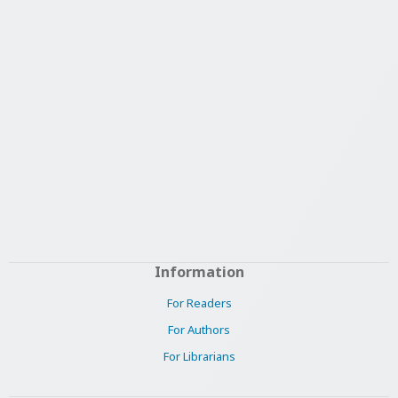
Information
For Readers
For Authors
For Librarians