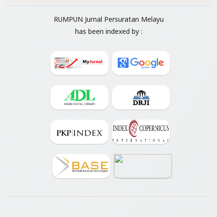
RUMPUN Jurnal Persuratan Melayu
has been indexed by :