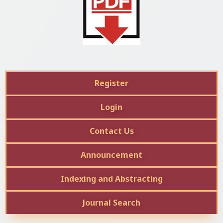
Register
Login
Contact Us
Announcement
Indexing and Abstracting
Journal Search