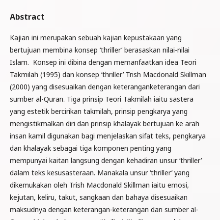
Abstract
Kajian ini merupakan sebuah kajian kepustakaan yang
bertujuan membina konsep ‘thriller’ berasaskan nilai-nilai
Islam. Konsep ini dibina dengan memanfaatkan idea Teori
Takmilah (1995) dan konsep ‘thriller’ Trish Macdonald Skillman
(2000) yang disesuaikan dengan keteranganketerangan dari
sumber al-Quran. Tiga prinsip Teori Takmilah iaitu sastera
yang estetik bercirikan takmilah, prinsip pengkarya yang
mengistikmalkan diri dan prinsip khalayak bertujuan ke arah
insan kamil digunakan bagi menjelaskan sifat teks, pengkarya
dan khalayak sebagai tiga komponen penting yang
mempunyai kaitan langsung dengan kehadiran unsur ‘thriller’
dalam teks kesusasteraan. Manakala unsur ‘thriller’ yang
dikemukakan oleh Trish Macdonald Skillman iaitu emosi,
kejutan, keliru, takut, sangkaan dan bahaya disesuaikan
maksudnya dengan keterangan-keterangan dari sumber al-