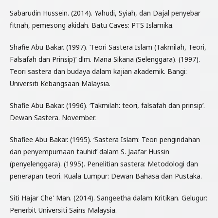
Sabarudin Hussein. (2014). Yahudi, Syiah, dan Dajal penyebar
fitnah, pemesong akidah. Batu Caves: PTS Islamika.
Shafie Abu Bakar. (1997). ‘Teori Sastera Islam (Takmilah, Teori,
Falsafah dan Prinsip)’ dlm. Mana Sikana (Selenggara). (1997).
Teori sastera dan budaya dalam kajian akademik. Bangi:
Universiti Kebangsaan Malaysia.
Shafie Abu Bakar. (1996). ‘Takmilah: teori, falsafah dan prinsip’.
Dewan Sastera. November.
Shafiee Abu Bakar. (1995). ‘Sastera Islam: Teori pengindahan
dan penyempurnaan tauhid’ dalam S. Jaafar Hussin
(penyelenggara). (1995). Penelitian sastera: Metodologi dan
penerapan teori. Kuala Lumpur: Dewan Bahasa dan Pustaka.
Siti Hajar Che' Man. (2014). Sangeetha dalam Kritikan. Gelugur:
Penerbit Universiti Sains Malaysia.