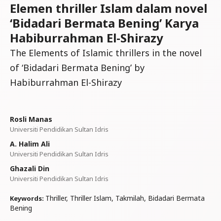
Elemen thriller Islam dalam novel
‘Bidadari Bermata Bening’ Karya
Habiburrahman El-Shirazy
The Elements of Islamic thrillers in the novel
of ‘Bidadari Bermata Bening’ by
Habiburrahman El-Shirazy
Rosli Manas
Universiti Pendidikan Sultan Idris
A. Halim Ali
Universiti Pendidikan Sultan Idris
Ghazali Din
Universiti Pendidikan Sultan Idris
Thriller, Thriller Islam, Takmilah, Bidadari Bermata
Keywords:
Bening