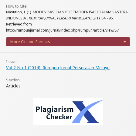
How to Cite
Nasution, I. (1). MODENISASI DAN POSTMODENISASI DALAM SASTERA
INDONESIA .
RUMPUN JURNAL PERSURATAN MELAYU
,
2
(1), 84 - 95.
Retrieved from
http://rumpunjurnal.com/jurnal/index.php/rumpun/article/view/87
More Citation Formats
Issue
Vol 2 No 1 (2014): Rumpun Jurnal Persuratan Melayu
Section
Articles