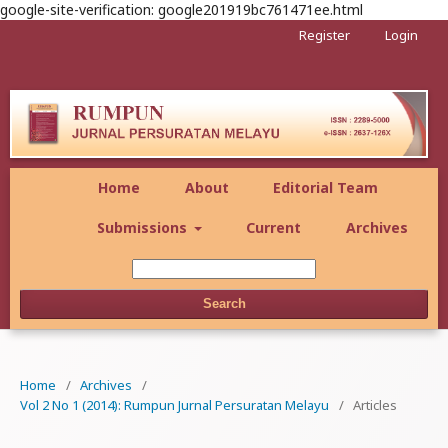
google-site-verification: google201919bc761471ee.html
Register
Login
Home
About
Editorial Team
Submissions
Current
Archives
Search
Home
/
Archives
/
Vol 2 No 1 (2014): Rumpun Jurnal Persuratan Melayu
/
Articles