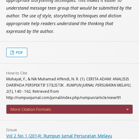
appropriate storytelling techniques. This makes it easier to
understand message teen group that would be submitted by the
author. The use of style, storytelling techniques and diction
appropriate help readers understand the thinking that
expressed by the author.
PDF
How to Cite
Muhayat, F., & Nik Muhamad Affendi, N. R. (1). CERITA ADAM: ANALISIS
DARIPADA PERSPEKTIF STILISTIK .
RUMPUN JURNAL PERSURATAN MELAYU
,
2
(1), 140 - 162. Retrieved from
http://rumpunjurnal.com/jurnal/index.php/rumpun/article/view/91
More Citation Formats
Issue
Vol 2 No 1 (2014): Rumpun Jurnal Persuratan Melayu