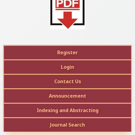
Register
Login
Contact Us
Announcement
Indexing and Abstracting
Journal Search