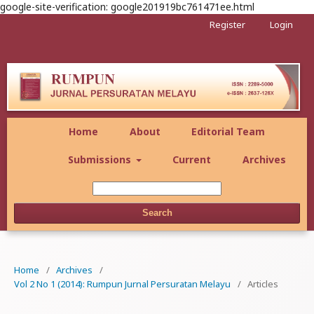
google-site-verification: google201919bc761471ee.html
Register
Login
Home
About
Editorial Team
Submissions
Current
Archives
Search
Home
/
Archives
/
Vol 2 No 1 (2014): Rumpun Jurnal Persuratan Melayu
/
Articles