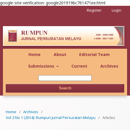
google-site-verification: google201919bc761471ee.html
Register
Login
Home
About
Editorial Team
Submissions
Current
Archives
Search
Home
/
Archives
/
Vol 2 No 1 (2014): Rumpun Jurnal Persuratan Melayu
/
Articles