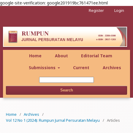
google-site-verification: google201919bc761471ee.html
Register
Login
Home
About
Editorial Team
Submissions
Current
Archives
Search
Home
/
Archives
/
Vol 12 No 1 (2024): Rumpun Jurnal Persuratan Melayu
/
Articles