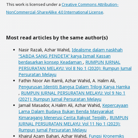
This work is licensed under a
Creative Commons Attribution-
NonCommercial-ShareAlike 4.0 International License
.
Most read articles by the same author(s)
Nasir Razali, Azhar Wahid,
Idealisme dalam naskhah
“SABDA SANG PENDETA” karya Ismail Kassan
berdasarkan konsep Keadaman
,
RUMPUN JURNAL
PERSURATAN MELAYU: Vol 8 No 1 (2020): Rumpun Jurnal
Persuratan Melayu
Fathin Noor Ain Ramli, Azhar Wahid, A. Halim Ali,
Pengurusan Identiti Bangsa Dalam Trilogi Karya Hamka
,
RUMPUN JURNAL PERSURATAN MELAYU: Vol 9 No 1
(2021): Rumpun Jurnal Persuratan Melayu
Jamail Masador, A.Halim Ali, Azhar Wahid,
Kepercayaan
Lama Dalam Budaya Bukan Benda Masyarakat
Kimaragang Menerusi Cerita Rakyat Terpilih
,
RUMPUN
JURNAL PERSURATAN MELAYU: Vol 11 No 1 (2023):
Rumpun Jurnal Persuratan Melayu
Khairul Azam Bahari, Azhar Wahid,
Fungsi Kronemiks