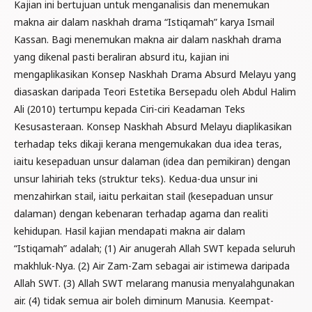
Kajian ini bertujuan untuk menganalisis dan menemukan
makna air dalam naskhah drama “Istiqamah” karya Ismail
Kassan. Bagi menemukan makna air dalam naskhah drama
yang dikenal pasti beraliran absurd itu, kajian ini
mengaplikasikan Konsep Naskhah Drama Absurd Melayu yang
diasaskan daripada Teori Estetika Bersepadu oleh Abdul Halim
Ali (2010) tertumpu kepada Ciri-ciri Keadaman Teks
Kesusasteraan. Konsep Naskhah Absurd Melayu diaplikasikan
terhadap teks dikaji kerana mengemukakan dua idea teras,
iaitu kesepaduan unsur dalaman (idea dan pemikiran) dengan
unsur lahiriah teks (struktur teks). Kedua-dua unsur ini
menzahirkan stail, iaitu perkaitan stail (kesepaduan unsur
dalaman) dengan kebenaran terhadap agama dan realiti
kehidupan. Hasil kajian mendapati makna air dalam
“Istiqamah” adalah; (1) Air anugerah Allah SWT kepada seluruh
makhluk-Nya. (2) Air Zam-Zam sebagai air istimewa daripada
Allah SWT. (3) Allah SWT melarang manusia menyalahgunakan
air. (4) tidak semua air boleh diminum Manusia. Keempat-