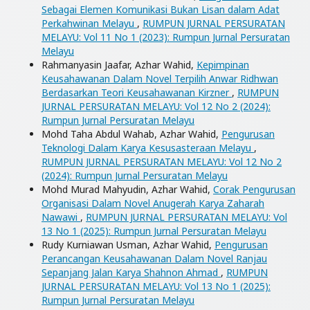
Sebagai Elemen Komunikasi Bukan Lisan dalam Adat
Perkahwinan Melayu
,
RUMPUN JURNAL PERSURATAN
MELAYU: Vol 11 No 1 (2023): Rumpun Jurnal Persuratan
Melayu
Rahmanyasin Jaafar, Azhar Wahid,
Kepimpinan
Keusahawanan Dalam Novel Terpilih Anwar Ridhwan
Berdasarkan Teori Keusahawanan Kirzner
,
RUMPUN
JURNAL PERSURATAN MELAYU: Vol 12 No 2 (2024):
Rumpun Jurnal Persuratan Melayu
Mohd Taha Abdul Wahab, Azhar Wahid,
Pengurusan
Teknologi Dalam Karya Kesusasteraan Melayu
,
RUMPUN JURNAL PERSURATAN MELAYU: Vol 12 No 2
(2024): Rumpun Jurnal Persuratan Melayu
Mohd Murad Mahyudin, Azhar Wahid,
Corak Pengurusan
Organisasi Dalam Novel Anugerah Karya Zaharah
Nawawi
,
RUMPUN JURNAL PERSURATAN MELAYU: Vol
13 No 1 (2025): Rumpun Jurnal Persuratan Melayu
Rudy Kurniawan Usman, Azhar Wahid,
Pengurusan
Perancangan Keusahawanan Dalam Novel Ranjau
Sepanjang Jalan Karya Shahnon Ahmad
,
RUMPUN
JURNAL PERSURATAN MELAYU: Vol 13 No 1 (2025):
Rumpun Jurnal Persuratan Melayu