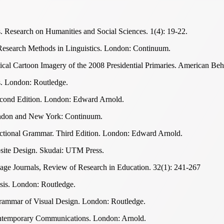
. Research on Humanities and Social Sciences. 1(4): 19-22.
 Research Methods in Linguistics. London: Continuum.
ical Cartoon Imagery of the 2008 Presidential Primaries. American Beha
s. London: Routledge.
econd Edition. London: Edward Arnold.
London and New York: Continuum.
nctional Grammar. Third Edition. London: Edward Arnold.
site Design. Skudai: UTM Press.
Sage Journals, Review of Research in Education. 32(1): 241-267
sis. London: Routledge.
rammar of Visual Design. London: Routledge.
ntemporary Communications. London: Arnold.