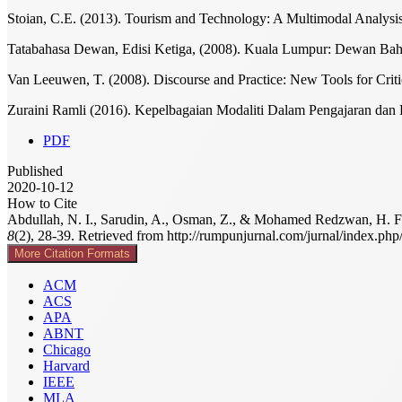
Stoian, C.E. (2013). Tourism and Technology: A Multimodal Analysis
Tatabahasa Dewan, Edisi Ketiga, (2008). Kuala Lumpur: Dewan Bah
Van Leeuwen, T. (2008). Discourse and Practice: New Tools for Criti
Zuraini Ramli (2016). Kepelbagaian Modaliti Dalam Pengajaran dan 
PDF
Published
2020-10-12
How to Cite
Abdullah, N. I., Sarudin, A., Osman, Z., & Mohamed Redzwan, H. F. 
8
(2), 28-39. Retrieved from http://rumpunjurnal.com/jurnal/index.ph
More Citation Formats
ACM
ACS
APA
ABNT
Chicago
Harvard
IEEE
MLA