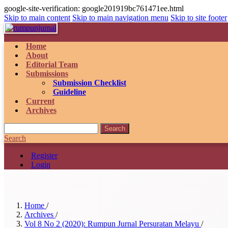
google-site-verification: google201919bc761471ee.html
Skip to main content
Skip to main navigation menu
Skip to site footer
Home
About
Editorial Team
Submissions
Submission Checklist
Guideline
Current
Archives
Search
Search
Register
Login
Home
/
Archives
/
Vol 8 No 2 (2020): Rumpun Jurnal Persuratan Melayu
/