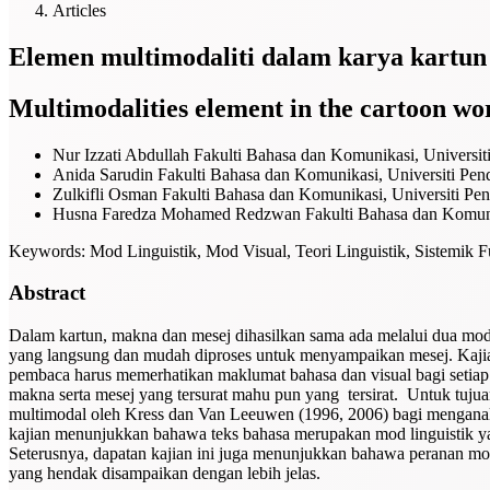
Articles
Elemen multimodaliti dalam karya kartun 
Multimodalities element in the cartoon wo
Nur Izzati Abdullah
Fakulti Bahasa dan Komunikasi, Universiti
Anida Sarudin
Fakulti Bahasa dan Komunikasi, Universiti Pend
Zulkifli Osman
Fakulti Bahasa dan Komunikasi, Universiti Pend
Husna Faredza Mohamed Redzwan
Fakulti Bahasa dan Komuni
Keywords:
Mod Linguistik, Mod Visual, Teori Linguistik, Sistemik 
Abstract
Dalam kartun, makna dan mesej dihasilkan sama ada melalui dua mod se
yang langsung dan mudah diproses untuk menyampaikan mesej. Kajia
pembaca harus memerhatikan maklumat bahasa dan visual bagi setiap 
makna serta mesej yang tersurat mahu pun yang tersirat. Untuk tujuan
multimodal oleh Kress dan Van Leeuwen (1996, 2006) bagi menganalis
kajian menunjukkan bahawa teks bahasa merupakan mod linguistik ya
Seterusnya, dapatan kajian ini juga menunjukkan bahawa peranan m
yang hendak disampaikan dengan lebih jelas.