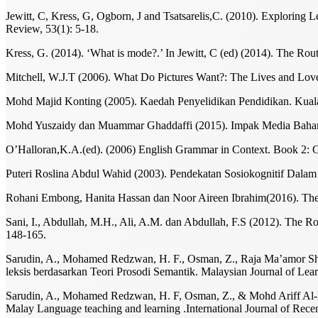
Jewitt, C, Kress, G, Ogborn, J and Tsatsarelis,C. (2010). Explorin
Review, 53(1): 5-18.
Kress, G. (2014). ‘What is mode?.’ In Jewitt, C (ed) (2014). The R
Mitchell, W.J.T (2006). What Do Pictures Want?: The Lives and Lov
Mohd Majid Konting (2005). Kaedah Penyelidikan Pendidikan. Kua
Mohd Yuszaidy dan Muammar Ghaddaffi (2015). Impak Media Baharu 
O’Halloran,K.A.(ed). (2006) English Grammar in Context. Book 2: Ge
Puteri Roslina Abdul Wahid (2003). Pendekatan Sosiokognitif Dalam 
Rohani Embong, Hanita Hassan dan Noor Aireen Ibrahim(2016). The R
Sani, I., Abdullah, M.H., Ali, A.M. dan Abdullah, F.S (2012). The R
148-165.
Sarudin, A., Mohamed Redzwan, H. F., Osman, Z., Raja Ma’amor Shah
leksis berdasarkan Teori Prosodi Semantik. Malaysian Journal of Lear
Sarudin, A., Mohamed Redzwan, H. F, Osman, Z., & Mohd Ariff Al-Bakry
Malay Language teaching and learning .International Journal of Rec