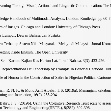
g Learning Through Visual, Actional and Linguistic Communication: Th
outledge Handbook of Multimodal Analysis. London: Routledge: pp 60-7
es of Images. Chicago and London: University of Chicago Press.
la Lumpur: Dewan Bahasa dan Pustaka.
Terhadap Sistem Nilai Masyarakat Melayu di Malaysia. Jurnal Komun
tting inside English. The Open University.
Seni Kartun: Kajian Kes Kartun Lat. Jurnal Bahasa, 3(3): 433-456.
epresentations Of Leadership by Example In Editorial Cartoons. Jur
ole of Humor in the Construction of Satire in Nigerian Political Carto
, R. N. F., & Mohd Ariff Albakri, I. S. (2019a). Menangani kekabur
ning and Instruction, 16(2), 255-294.
, I. S. (2019b). Using the Cognitive Research Trust scale to assess t
ent Technology and Engineering(IJRTE,), 8(2S2), 392-398.