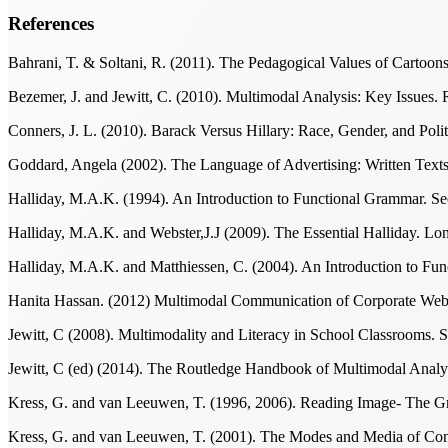
References
Bahrani, T. & Soltani, R. (2011). The Pedagogical Values of Cartoons
Bezemer, J. and Jewitt, C. (2010). Multimodal Analysis: Key Issues.
Conners, J. L. (2010). Barack Versus Hillary: Race, Gender, and Polit
Goddard, Angela (2002). The Language of Advertising: Written Text
Halliday, M.A.K. (1994). An Introduction to Functional Grammar. S
Halliday, M.A.K. and Webster,J.J (2009). The Essential Halliday. 
Halliday, M.A.K. and Matthiessen, C. (2004). An Introduction to Fu
Hanita Hassan. (2012) Multimodal Communication of Corporate Web
Jewitt, C (2008). Multimodality and Literacy in School Classrooms. 
Jewitt, C (ed) (2014). The Routledge Handbook of Multimodal Analy
Kress, G. and van Leeuwen, T. (1996, 2006). Reading Image- The G
Kress, G. and van Leeuwen, T. (2001). The Modes and Media of Co