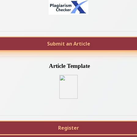
Submit an Article
Article Template
Register