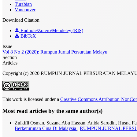
Turabian
Vancouver
Download Citation
Endnote/Zotero/Mendeley (RIS)
BibTeX
Issue
Vol 8 No 2 (2020): Rumpun Jurnal Persuratan Melayu
Section
Articles
Copyright (c) 2020 RUMPUN JURNAL PERSURATAN MELAY
This work is licensed under a
Creative Commons Attribution-NonComm
Most read articles by the same author(s)
Zulkifli Osman, Suzana Abu Hassan, Anida Sarudin, Husna
Berketurunan Cina Di Malaysia
,
RUMPUN JURNAL PERSURATA