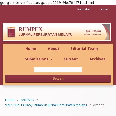
google-site-verification: google201919bc761471ee.html
Register
Login
Home
About
Editorial Team
Submissions
Current
Archives
Search
Home
/
Archives
/
Vol 10 No 1 (2022): Rumpun Jurnal Persuratan Melayu
/
Articles