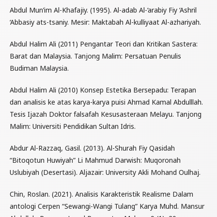
Abdul Mun’im Al-Khafajiy. (1995). Al-adab Al-‘arabiy Fiy ‘Ashril
‘Abbasiy ats-tsaniy. Mesir: Maktabah Al-kulliyaat Al-azhariyah.
Abdul Halim Ali (2011) Pengantar Teori dan Kritikan Sastera:
Barat dan Malaysia. Tanjong Malim: Persatuan Penulis
Budiman Malaysia.
Abdul Halim Ali (2010) Konsep Estetika Bersepadu: Terapan
dan analisis ke atas karya-karya puisi Ahmad Kamal Abdulllah.
Tesis Ijazah Doktor falsafah Kesusasteraan Melayu. Tanjong
Malim: Universiti Pendidikan Sultan Idris.
Abdur Al-Razzaq, Gasil. (2013). Al-Shurah Fiy Qasidah
“Bitoqotun Huwiyah” Li Mahmud Darwish: Muqoronah
Uslubiyah (Desertasi). Aljazair: University Akli Mohand Oulhaj.
Chin, Roslan. (2021). Analisis Karakteristik Realisme Dalam
antologi Cerpen “Sewangi-Wangi Tulang” Karya Muhd. Mansur