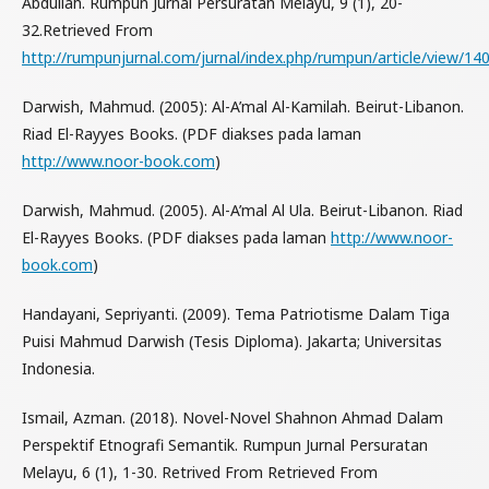
Abdullah. Rumpun Jurnal Persuratan Melayu, 9 (1), 20-
32.Retrieved From
http://rumpunjurnal.com/jurnal/index.php/rumpun/article/view/14
Darwish, Mahmud. (2005): Al-A’mal Al-Kamilah. Beirut-Libanon.
Riad El-Rayyes Books. (PDF diakses pada laman
http://www.noor-book.com
)
Darwish, Mahmud. (2005). Al-A’mal Al Ula. Beirut-Libanon. Riad
El-Rayyes Books. (PDF diakses pada laman
http://www.noor-
book.com
)
Handayani, Sepriyanti. (2009). Tema Patriotisme Dalam Tiga
Puisi Mahmud Darwish (Tesis Diploma). Jakarta; Universitas
Indonesia.
Ismail, Azman. (2018). Novel-Novel Shahnon Ahmad Dalam
Perspektif Etnografi Semantik. Rumpun Jurnal Persuratan
Melayu, 6 (1), 1-30. Retrived From Retrieved From