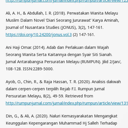
http://rumpunjurnal.com/jurnal/index.php/rumpun/article/view/12
Ali, A. H., & Abdullah, I. R. (2018). Perwatakan Wanita Melayu
Muslim Dalam Novel ‘Diari Seorang Jururawat’ Karya Aminah,
Journal of Nusantara Studies (JONUS), 3(2), 147-161.
https://doi.org/10.24200/jonus.vol.3
(2) 147-161.
Ani Haji Omar. (2014). Adab dan Perlakuan dalam Wajah
Seorang Wanita Serta Kaitannya dengan Syair Siti Sianah.
Jurnal Antarabangsa Persuratan Melayu (RUMPUN). Jilid 2/Jan/,
108-128. ISSN:2289-5000.
Ayob, O., Chin, R., & Raja Hassan, T. R. (2020). Analisis dakwah
dalam cerpen-cerpen terpilih Rejab F.I. Rumpun Jurnal
Persuratan Melayu, 8(2), 49-59. Retrieved from
http://rumpunjurnal.com/jurnal/index.php/rumpun/article/view/13
Din, G., & Ali, A. (2020). Naluri Kemasyarakatan Mengangkat
Keunggulan Kepengarangan Muhammad Hj Salleh Terhadap