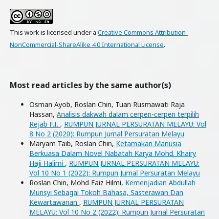
This work is licensed under a
Creative Commons Attribution-
NonCommercial-ShareAlike 4.0 International License
.
Most read articles by the same author(s)
Osman Ayob, Roslan Chin, Tuan Rusmawati Raja
Hassan,
Analisis dakwah dalam cerpen-cerpen terpilih
Rejab F.I.
,
RUMPUN JURNAL PERSURATAN MELAYU: Vol
8 No 2 (2020): Rumpun Jurnal Persuratan Melayu
Maryam Taib, Roslan Chin,
Ketamakan Manusia
Berkuasa Dalam Novel Nabatah Karya Mohd. Khairy
Haji Halimi
,
RUMPUN JURNAL PERSURATAN MELAYU:
Vol 10 No 1 (2022): Rumpun Jurnal Persuratan Melayu
Roslan Chin, Mohd Faiz Hilmi,
Kemenjadian Abdullah
Munsyi Sebagai Tokoh Bahasa, Sasterawan Dan
Kewartawanan
,
RUMPUN JURNAL PERSURATAN
MELAYU: Vol 10 No 2 (2022): Rumpun Jurnal Persuratan