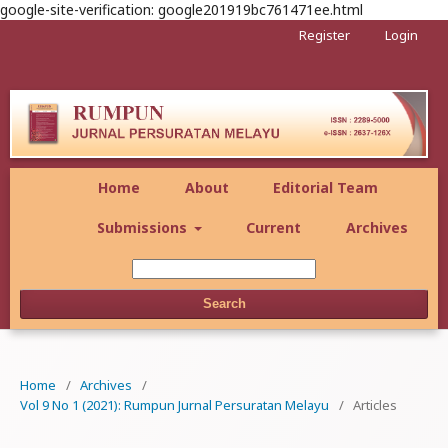
google-site-verification: google201919bc761471ee.html
Register
Login
Home
About
Editorial Team
Submissions
Current
Archives
Search
Home
/
Archives
/
Vol 9 No 1 (2021): Rumpun Jurnal Persuratan Melayu
/
Articles