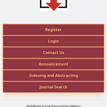
Register
Login
Contact Us
Announcement
Indexing and Abstracting
Journal Search
RUMPUN Jurnal Persuratan Melayu