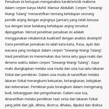
Penulisan ini betujuan menganalisis karakteristik realisme
dalam cerpen karya Muhd. Mansur Abdullah. Cerpen “Sewangi-
Wangi Tulang” menaratifkan tentang kehidupan seorang
pemilik anjing dengan anjingnya (Jantan) yang telah berusia
tua dengan latar belakang kehidupan anjing tersebut
dipinggirkan. Metod penelitian penulisan ini adalah
menggunakan rekabentuk kualitatif dengan analisis deskriptif.
Data penelitian penulisan ini ialah kata-kata, frasa, ayat dan
wacana yang terdapat dalam cerpen “Sewangi-Wangi Tulang”
.
Hasil penelitian ini menemukan dua tema iaitu gaya realis dan
dimensi waktu dalam cerpen “Sewangi-Wangi Tulang”
.
Gaya
realis diungkapkan melalui usia muda dan usia tua iaitu lakaran
fizikal dan pemikiran. Dalam usia muda di naratifkan melalui
lakaran fizikal merangkumi kekuatan, ketangkasan, kebijakan
dan keberanian. Pemikiran pula terangkum dalam mengenang
budi, kebanggaan dan pengorbanan. Dalam usia tua,
dinaratifkan melalui pemikiran taat setia dan lakaran fizikal
yang jelek dan jijik, dihina, dicerca, dihalau, dipukul dan disiksa.