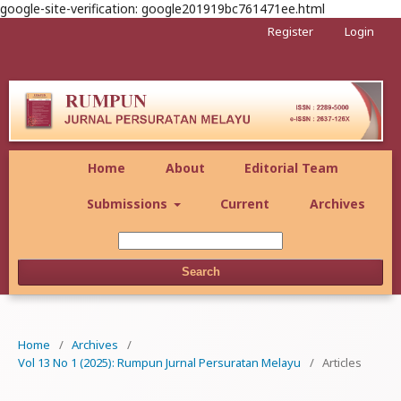
google-site-verification: google201919bc761471ee.html
Register
Login
Home
About
Editorial Team
Submissions
Current
Archives
Search
Home
/
Archives
/
Vol 13 No 1 (2025): Rumpun Jurnal Persuratan Melayu
/
Articles