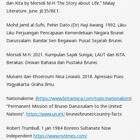
dan Kita by Morsidi M.H: The Story about Life.” Malay
Literature. June. Jil.35/Bil.1.
Mohd Jamil al-Sufri, Pehin Dato (Dr) Haji Awang. 1992. Liku-
Liku Perjuangan Pencapaian Kemerdekaan Negara Brunei
Darussalam. Bandar Seri Begawan: Pusat Sejarah Brunei.
Morsidi M.H. 2021. Kumpulan Sajak Sungai, LAUT dan KiTA.
Berakas: Dewan Bahasa dan Pustaka Brunei.
Munaris dan Khoeroum Nisa Liswati. 2018. Apresiasi Puisi.
Yogyakarta: Graha Ilmu.
Nationalisme. (
https://www.britannica.com/topic/nationalism
)
“Permanent Mission of Brunei Darussalam to the United
Nations”.
https://www.un.int/
brunei/brunei/country-facts
Robert Trumbull. 1 jan 1984 Boreno Sultanate Now
Independent
https://www.nytimes.com/