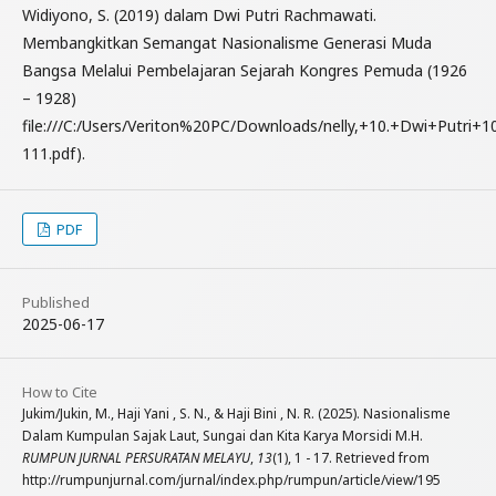
Widiyono, S. (2019) dalam Dwi Putri Rachmawati.
Membangkitkan Semangat Nasionalisme Generasi Muda
Bangsa Melalui Pembelajaran Sejarah Kongres Pemuda (1926
– 1928)
file:///C:/Users/Veriton%20PC/Downloads/nelly,+10.+Dwi+Putri+1
111.pdf).
PDF
Published
2025-06-17
How to Cite
Jukim/Jukin, M., Haji Yani , S. N., & Haji Bini , N. R. (2025). Nasionalisme
Dalam Kumpulan Sajak Laut, Sungai dan Kita Karya Morsidi M.H.
RUMPUN JURNAL PERSURATAN MELAYU
,
13
(1), 1 - 17. Retrieved from
http://rumpunjurnal.com/jurnal/index.php/rumpun/article/view/195