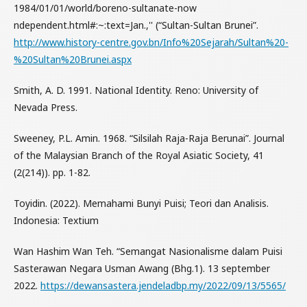
1984/01/01/world/boreno-sultanate-now
ndependent.html#:~:text=Jan.,'' (“Sultan-Sultan Brunei”.
http://www.history-centre.gov.bn/Info%20Sejarah/Sultan%20-
%20Sultan%20Brunei.aspx
Smith, A. D. 1991. National Identity. Reno: University of
Nevada Press.
Sweeney, P.L. Amin. 1968. “Silsilah Raja-Raja Berunai”. Journal
of the Malaysian Branch of the Royal Asiatic Society, 41
(2(214)). pp. 1-82.
Toyidin. (2022). Memahami Bunyi Puisi; Teori dan Analisis.
Indonesia: Textium
Wan Hashim Wan Teh. “Semangat Nasionalisme dalam Puisi
Sasterawan Negara Usman Awang (Bhg.1). 13 september
2022.
https://dewansastera.jendeladbp.my/2022/09/13/5565/