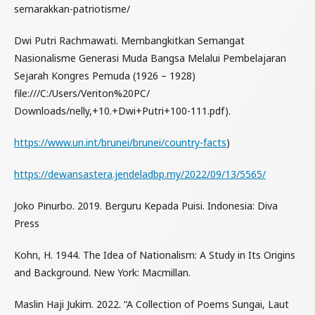
semarakkan-patriotisme/
Dwi Putri Rachmawati. Membangkitkan Semangat
Nasionalisme Generasi Muda Bangsa Melalui Pembelajaran
Sejarah Kongres Pemuda (1926 – 1928)
file:///C:/Users/Veriton%20PC/
Downloads/nelly,+10.+Dwi+Putri+100-111.pdf).
https://www.un.int/brunei/brunei/country-facts
)
https://dewansastera.jendeladbp.my/2022/09/13/5565/
Joko Pinurbo. 2019. Berguru Kepada Puisi. Indonesia: Diva
Press
Kohn, H. 1944. The Idea of Nationalism: A Study in Its Origins
and Background. New York: Macmillan.
Maslin Haji Jukim. 2022. “A Collection of Poems Sungai, Laut