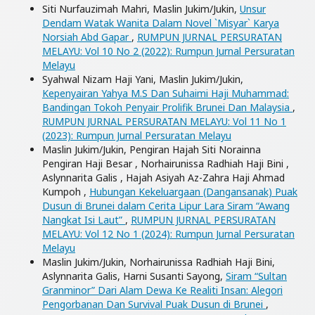
Siti Nurfauzimah Mahri, Maslin Jukim/Jukin,
Unsur
Dendam Watak Wanita Dalam Novel `Misyar` Karya
Norsiah Abd Gapar
,
RUMPUN JURNAL PERSURATAN
MELAYU: Vol 10 No 2 (2022): Rumpun Jurnal Persuratan
Melayu
Syahwal Nizam Haji Yani, Maslin Jukim/Jukin,
Kepenyairan Yahya M.S Dan Suhaimi Haji Muhammad:
Bandingan Tokoh Penyair Prolifik Brunei Dan Malaysia
,
RUMPUN JURNAL PERSURATAN MELAYU: Vol 11 No 1
(2023): Rumpun Jurnal Persuratan Melayu
Maslin Jukim/Jukin, Pengiran Hajah Siti Norainna
Pengiran Haji Besar , Norhairunissa Radhiah Haji Bini ,
Aslynnarita Galis , Hajah Asiyah Az-Zahra Haji Ahmad
Kumpoh ,
Hubungan Kekeluargaan (Dangansanak) Puak
Dusun di Brunei dalam Cerita Lipur Lara Siram “Awang
Nangkat Isi Laut”
,
RUMPUN JURNAL PERSURATAN
MELAYU: Vol 12 No 1 (2024): Rumpun Jurnal Persuratan
Melayu
Maslin Jukim/Jukin, Norhairunissa Radhiah Haji Bini,
Aslynnarita Galis, Harni Susanti Sayong,
Siram “Sultan
Granminor” Dari Alam Dewa Ke Realiti Insan: Alegori
Pengorbanan Dan Survival Puak Dusun di Brunei
,