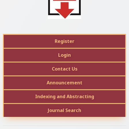
Register
Login
Contact Us
Announcement
Indexing and Abstracting
Journal Search